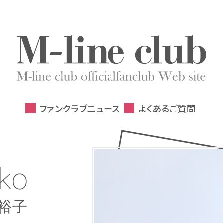
ファンクラブニュース
よくあるご質問
uki
ko
in
ko
ri
ki
ka
ki
ka
na
ko
a
i
a
i
a
i
i
a
i
i
a
i
i
子
美
り
な
奈
沙希
々
樹
麻
奈
里
美
華
菜
早貴
愛香
由加
朱莉
愛
理子
希美
佳林
裕子
久村聖