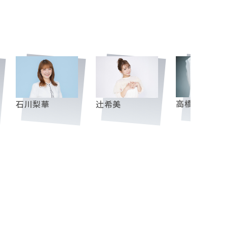
高橋愛
石川梨華
辻󠄀希美