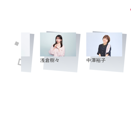
岸理子
浅倉樹々
中澤裕子