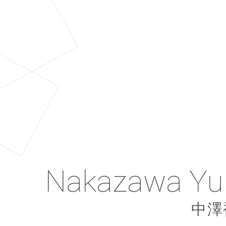
Fukumura Miz
Nakazawa Yu
Miyamoto Kar
Yamagishi Ri
Takeuchi Aka
Morito Chisa
Miyazaki Yu
Nakajima Sa
Inaba Mana
Iikubo Haru
Sasaki Rika
Ishikawa Rik
Yajima Maim
Tanaka Rein
Uemura Akar
Kumai Yurin
Tsuji Nozom
Yaguchi Mar
Katsuta Rin
Ishida Ayum
Takahashi A
Sudo Maas
Sato Masak
Asakura Kik
Yasuda Kei
Suzuki Airi
Ozeki Mai
Iida Kaori
佐々木莉佳
飯田圭織
鈴木愛理
石田亜佑
植村あか
田中れい
熊井友理
森戸知
小関舞
浅倉樹
佐藤優
須藤茉
勝田里
矢口真
保田圭
矢島舞
石川梨
飯窪春
中島
稲場
宮崎
竹内
高橋
山岸
辻󠄀
宮本
中澤
譜