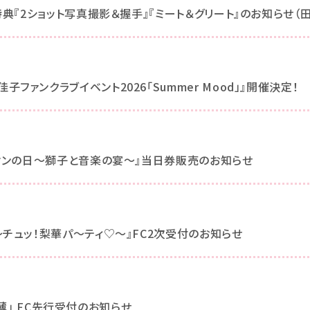
特典『2ショット写真撮影＆握手』『ミート＆グリート』のお知らせ（
ファンクラブイベント2026「Summer Mood」』開催決定！
イオンの日～獅子と音楽の宴～』当日券販売のお知らせ
～チュッ！梨華パ～ティ♡～』FC2次受付のお知らせ
「希薄」 FC先行受付のお知らせ