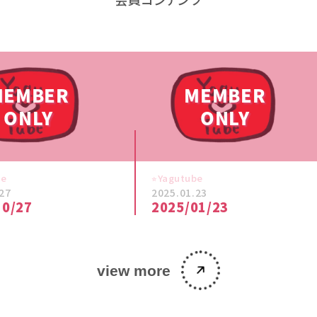
be
⭐︎Yagutube
27
2025.01.23
10/27
2025/01/23
view more