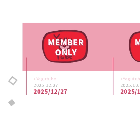
⭐︎Yagutube
⭐︎Yagutu
2025.12.27
2025.10.
2025/12/27
2025/