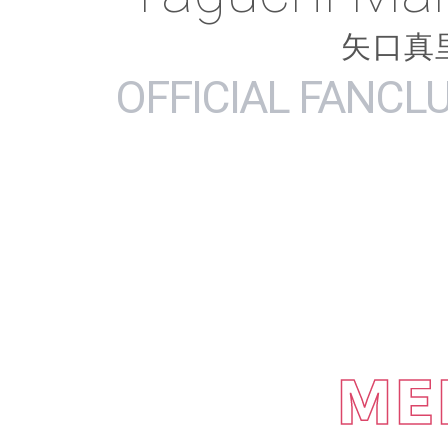
矢口真
OFFICIAL FANCL
ME