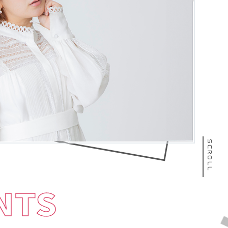
SCROLL
NTS