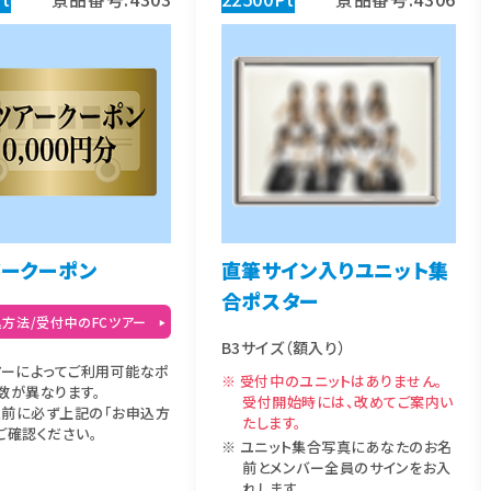
アークーポン
直筆サイン入りユニット集
合ポスター
方法/受付中のFCツアー
B3サイズ（額入り）
アーによってご利用可能なポ
受付中のユニットはありません。
数が異なります。
受付開始時には、改めてご案内い
込前に必ず上記の「お申込方
たします。
ご確認ください。
ユニット集合写真にあなたのお名
前とメンバー全員のサインをお入
れします。