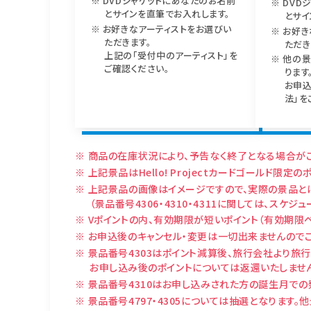
DVDジャケットにあなたのお名前
DVD
とサインを直筆でお入れします。
とサイ
お好きなアーティストをお選びい
お好き
ただきます。
ただき
上記の「受付中のアーティスト」を
他の景
ご確認ください。
ります
お申
法」を
商品の在庫状況により、予告なく終了となる場合がご
上記景品はHello! Projectカードゴールド限定
上記景品の画像はイメージですので、実際の景品と
（景品番号4306・4310・4311に関しては、スケ
Vポイントの内、有効期限が短いポイント（有効期限
お申込後のキャンセル・変更は一切出来ませんので
景品番号4303はポイント減算後、旅行会社より旅
お申し込み後のポイントについては返還いたしませ
景品番号4310はお申し込みされた方の誕生月での
景品番号4797・4305については抽選となりま