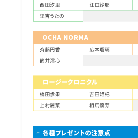
西田汐里
江口紗耶
里吉うたの
OCHA NORMA
斉藤円香
広本瑠璃
筒井澪心
ロージークロニクル
橋田歩果
吉田姫杷
上村麗菜
相馬優芽
各種プレゼントの注意点