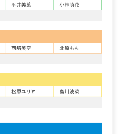
平井美葉
小林萌花
西﨑美空
北原もも
松原ユリヤ
島川波菜