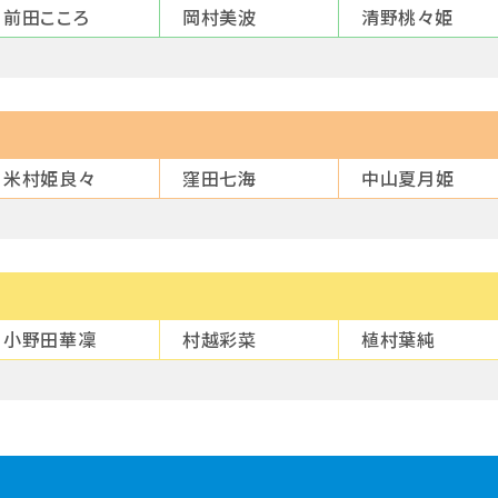
前田こころ
岡村美波
清野桃々姫
米村姫良々
窪田七海
中山夏月姫
小野田華凜
村越彩菜
植村葉純