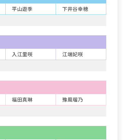
平山遊季
下井谷幸穂
入江里咲
江端妃咲
福田真琳
豫風瑠乃