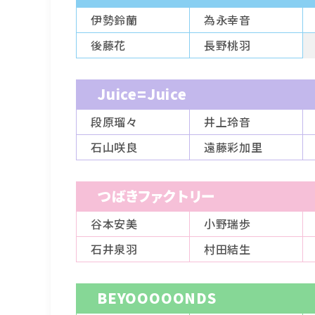
伊勢鈴蘭
為永幸音
後藤花
長野桃羽
Juice=Juice
段原瑠々
井上玲音
石山咲良
遠藤彩加里
つばきファクトリー
谷本安美
小野瑞歩
石井泉羽
村田結生
BEYOOOOONDS