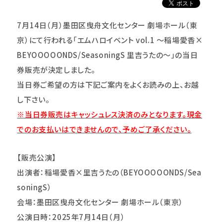
7
月14日（月）墨田区曳舟文化センター 劇場ホール（東
京）にて行われる「エムハロイベント vol.1 ～稲場愛香×
BEYOOOOONDS/SeasoningS 里吉うたの～」の当日
券販売が決定しました。
当日券ご希望の方は下記ご案内をよくお読みの上、お越
し下さい。
※当日券販売はキャッシュレス決済のみとなります。現金
でのお支払いはできませんので、予めご了承ください。
【販売公演】
出演者：
稲場愛香×里吉うたの（BEYOOOOONDS/Sea
soningS）
会場：墨田区曳舟文化センター 劇場ホール（東京）
公演日時：2025年7月14日（月）