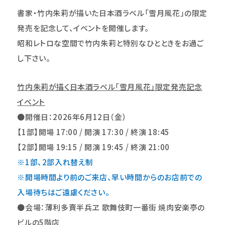
書家・竹内朱莉が描いた日本酒ラベル「雪月風花」の限定
発売を記念して、イベントを開催します。
昭和レトロな空間で竹内朱莉と特別なひとときをお過ご
し下さい。
竹内朱莉が描く日本酒ラベル「雪月風花」限定発売記念
イベント
●開催日：2026年6月12日（金）
【1部】開場 17:00 / 開演 17:30 / 終演 18:45
【2部】開場 19:15 / 開演 19:45 / 終演 21:00
※1
部、2部入れ替え制
※
開場時間より前のご来店、早い時間からのお店前での
入場待ちはご遠慮ください。
●
会場：薄利多賣半兵ヱ 歌舞伎町一番街 焼肉安楽亭の
ビルの5階店