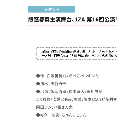
チケット
飯窪春菜主演舞台、1ZA 第16回公演
●作：白坂英晃（はらぺこペンギン！）
●演出：田谷野亮
●出演：飯窪春菜/松本幸大/荒川ちか
こぐれ修/吹越ともみ/里菜/藤本ばんび/花村
園田シンジ/福さん太
●ギター演奏：ちゃんてじょん