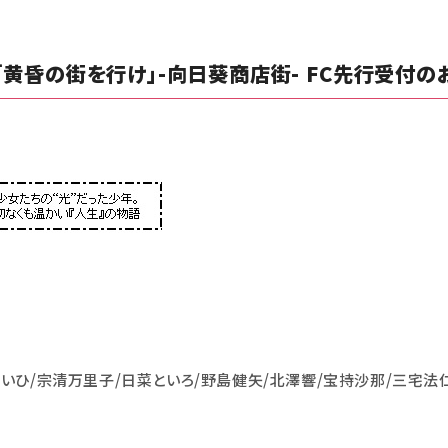
「黄昏の街を行け」-向日葵商店街- FC先行受付の
すいひ/宗清万里子/日菜といろ/野島健矢/北澤響/宝持沙那/三宅法仁