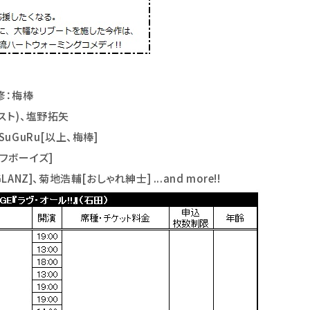
修：梅棒
スト)、塩野拓
⽮
SuGuRu[
以上、梅棒]
フボーイズ]
 GLANZ]、菊地浩輔[おしゃれ紳
⼠
] ...and more!!