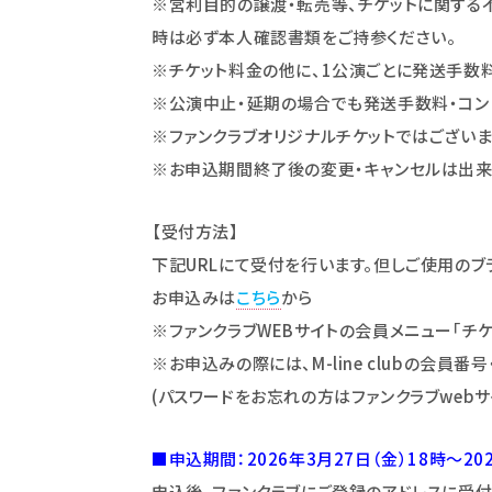
※営利目的の譲渡・転売等、チケットに関する
時は必ず本人確認書類をご持参ください。
※チケット料金の他に、1公演ごとに発送手数料
※公演中止・延期の場合でも発送手数料・コン
※ファンクラブオリジナルチケットではございま
※お申込期間終了後の変更・キャンセルは出来
【受付方法】
下記URLにて受付を行います。但しご使用のブ
お申込みは
こちら
から
※ファンクラブWEBサイトの会員メニュー｢チ
※お申込みの際には、M-line clubの会員番
(パスワードをお忘れの方はファンクラブweb
■申込期間：2026年3月27日（金）18時～20
申込後、ファンクラブにご登録のアドレスに受