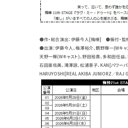
●作・総合演出：伊藤今
⼈
[
梅棒] ●振付・監
●出演：伊藤今
⼈
、梅澤裕介、鶴野輝
⼀
(W
キャ
天野
⼀
輝
(W
キャスト)、野
⽥
裕貴、多和
⽥
任益、
⽯⽥
亜佑美、滝澤諒、松浦景
⼦
、
KAN[
パワーパ
HARUYOSHI[REAL AKIBA JUNIORZ
／RAJ