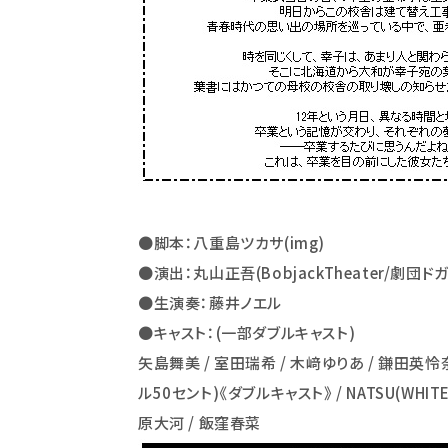
●脚本：八重島ツカサ(img)
●演出：丸山正吾(BobjackTheater/劇団ド
●生演奏：藤井ノエル
●キャスト：(一部ダブルキャスト)
矢島舞美 / 室田瑞希 / 木﨑ゆりあ / 鎌田英怜奈 
ル50セント)《ダブルキャスト》 / NATSU(WHI
原大河 / 飯窪春菜