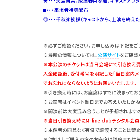
★・・・矢島舞美、飯窪春菜参加、キャストアフ
⬛
・・・来場者特典配布
◎・・・千秋楽挨拶（キャストから、上演を終え
※必ずご確認ください。お申し込みは下記をご
※最新の情報については、
公演サイト
をご確認
※
本公演のチケットは当日会場にて引き換え受
入金確認後、受付番号を明記した「当日案内メー
でお忘れにならないようにお願いいたします。
※引き換え時には、お座席はすでに決まってお
※お座席はイベント当日までお答えいたしかね
※開演前は大変混み合うことが予想されますの
※当日引き換え時にM-line clubデジタ
※主催者の同意なく有償で譲渡することは禁止
※2枚以上ご購入の方のお座席は隣席または前