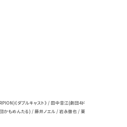
ORPION)《ダブルキャスト》 / 田中音江(劇団4ド
劇団かもめんたる) / 藤井ノエル / 岩永徹也 / 栗