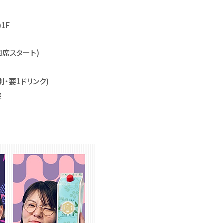
1F
(相席スタート)
代別・要1ドリンク)
売