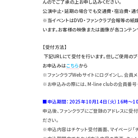
んのでご了承の上お申し込みください。
公演中止・延期の場合でも交通費・宿泊費・通
※当イベントはDVD・ファンクラブ会報等の紙
います。お客様の映像または画像が各コンテン
【受付方法】
下記URLにて受付を行います。但しご使用のブ
お申込みは
こちら
から
※ファンクラブWebサイトにログインし、会員
※お申込みの際には、M-line clubの
会員番号
■申込期間：2025年10月14日（火）16時～1
申込後、ファンクラブにご登録のアドレスに受
ださい。
※申込内容はチケット受付画面、マイページ
「