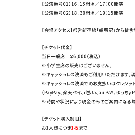
【公演番号01】16：15開場／17：00開演
【公演番号02】18：30開場／19：15開演
【会場アクセス】都営新宿線「船堀駅」から徒歩
【チケット代金】
当日一般席 ￥6,000（税込）
※小学生席の販売はございません。
※キャッシュレス決済もご利用いただけます。
※キャッシュレス決済でのお支払いはクレジットカード（
（PayPay、楽天ペイ、d払い、au PAY、ゆうち
※時間や状況により現金のみのご案内になる場
【チケット購入制限】
お1人様につき
1
枚
まで