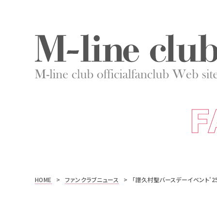
F
HOME
>
ファンクラブニュース
>
「譜久村聖バースデーイベント'25