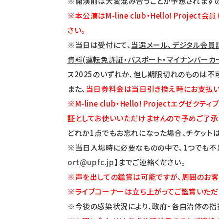
※開演前は大変混み合うことが予想されますの
※本公演はM-line club・Hello! P
さい。
※当日は受付にて、
当選メール、デジタル会員証また
資料(運転免許証・パスポート・マイナンバーカード・
ス2025のいずれか、但し期限切れのものは不可
また、
当日券料金は当日引き換え時にお支払い
※M-line club・Hello! Proje
証としてお使いいただけませんので予めご了承
どれか1点でもお忘れになった場合、チケット
※当日入場時に必要なものの中で、1つでも不足してい
ort@upfc.jp
】までご連絡ください。
※声を出しての鑑賞は可能ですが、周囲のお客
※ライブコーナーは立ち上がってご鑑賞いただ
※今後の感染状況により、政府・各自治体の指