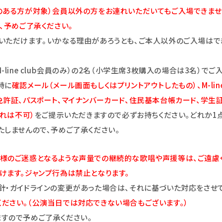
ある方が対象）会員以外の方をお連れいただいてもご入場できませ
、予めご了承ください。
いただけます｡いかなる理由があろうとも､ご本人以外のご入場はで
line club会員のみ）の2名（小学生席3枚購入の場合は3名）でご
時に
確認メール（メール画面もしくはプリントアウトしたもの）、M-lin
証、パスポート、マイナンバーカード、住民基本台帳カード、学生証（顔写
切れは不可）
をご提示いただきますので必ずお持ちください。どれか1
たしませんので、予めご了承ください。
様のご迷惑となるような声量での継続的な歌唱や声援等は、ご遠慮く
けます。ジャンプ行為は禁止となります。
針・ガイドラインの変更があった場合は、それに基づいた対応をさせて
ださい。（公演当日では対応できない場合もございます。）
すので予めご了承ください。