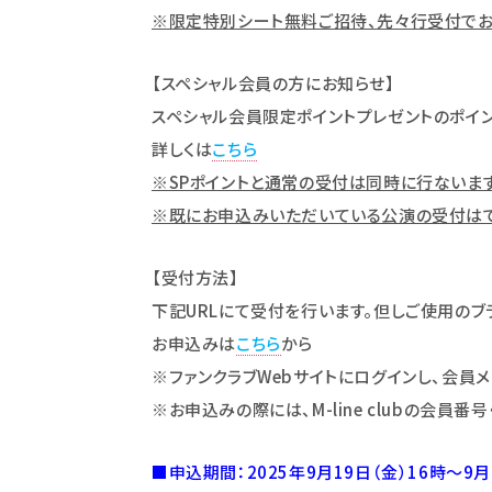
※限定特別シート無料ご招待、先々行受付でお
【スペシャル会員の方にお知らせ】
スペシャル会員限定ポイントプレゼントのポイント[
詳しくは
こちら
※SPポイントと通常の受付は同時に行ないま
※既にお申込みいただいている公演の受付はで
【受付方法】
下記URLにて受付を行います。但しご使用のブ
お申込みは
こちら
から
※ファンクラブWebサイトにログインし、会員
※お申込みの際には、M-line clubの
会員番号
■申込期間：2025年9月19日（金）16時～9月