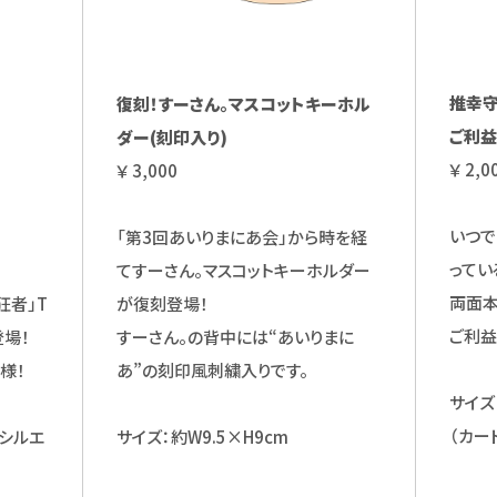
推幸守
復刻！すーさん。マスコットキーホル
ご利益
ダー(刻印入り)
￥ 2,0
￥ 3,000
いつで
「第3回あいりまにあ会」から時を経
ってい
てすーさん。マスコットキーホルダー
両面本
狂者」T
が復刻登場！
ご利益
登場！
すーさん。の背中には“あいりまに
様！
あ”の刻印風刺繍入りです。
サイズ
（カード
シルエ
サイズ：約W9.5×H9cm