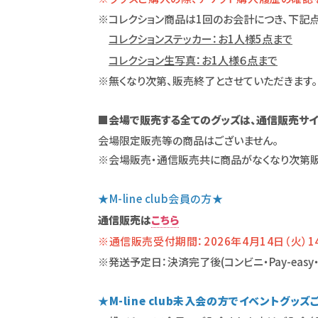
※コレクション商品は1回のお会計につき、下記
コレクションステッカー：お1人様5点まで
コレクション生写真：お1人様６点まで
※無くなり次第、販売終了とさせていただきます。
■会場で販売する全てのグッズは、通信販売サイト『e-
会場限定販売等の商品はございません。
※会場販売・通信販売共に商品がなくなり次第販
★M-line club会員の方★
通信販売は
こちら
※通信販売受付期間：2026年4月14日（火）14:
※発送予定日：決済完了後(コンビニ・Pay-easy
★M-line club未入会の方でイベントグッ