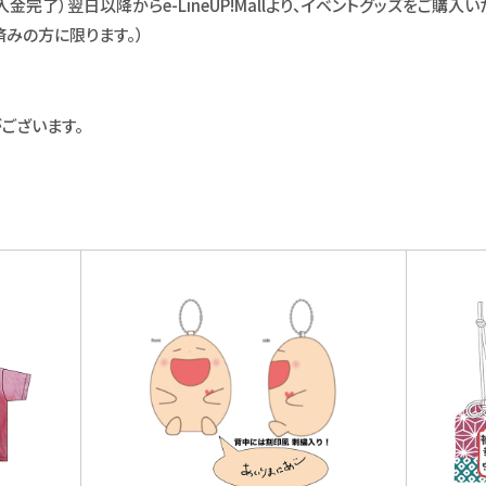
了）翌日以降からe-LineUP!Mallより、イベントグッズをご購入い
済みの方に限ります。）
ございます。