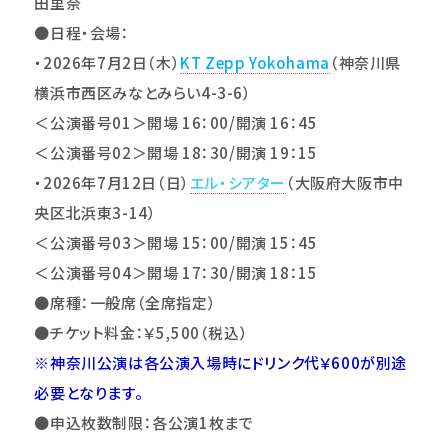
田里奈
●日程・会場：
・2026年7月2日（木）
KT Zepp Yokohama
（神奈川県
横浜市西区みなとみらい4-3-6）
＜公演番号01＞開場 16：00/開演 16：45
＜公演番号02＞開場 18：30/開演 19：15
・2026年7月12日（日）
エル・シアター
（大阪府大阪市中
央区北浜東3-14）
＜公演番号03＞開場 15：00/開演 15：45
＜公演番号04＞開場 17：30/開演 18：15
●席種：一般席（全席指定）
●チケット料金：￥5,500（税込）
※
神奈川公演は各公演入場時にドリンク代￥600が別途
必要となります。
●申込枚数制限：各公演1枚まで