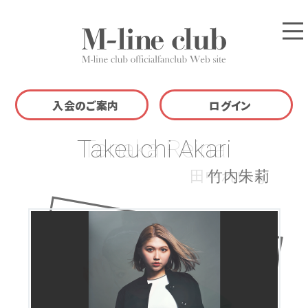
入会のご案内
ログイン
Fukumura Mizuki
Miyamoto Karin
Nakazawa Yuko
Yamagishi Riko
Takeuchi Akari
Morito Chisaki
Nakajima Saki
Inaba Manaka
Miyazaki Yuka
Iikubo Haruna
Sasaki Rikako
Yajima Maimi
Ishikawa Rika
Tanaka Reina
Kumai Yurina
Uemura Akari
Tsuji Nozomi
Yaguchi Mari
Ishida Ayumi
Katsuta Rina
Takahashi Ai
Sudo Maasa
Sato Masaki
Asakura Kiki
Yasuda Kei
Suzuki Airi
Ozeki Mai
Iida Kaori
佐々木莉佳子
田中れいな
植村あかり
石田亜佑美
森戸知沙希
熊井友理奈
矢島舞美
竹内朱莉
須藤茉麻
佐藤優樹
中島早貴
飯田圭織
中澤裕子
飯窪春菜
宮本佳林
浅倉樹々
稲場愛香
矢口真里
鈴木愛理
宮崎由加
譜久村聖
石川梨華
山岸理子
勝田里奈
辻󠄀希美
小関舞
高橋愛
保田圭