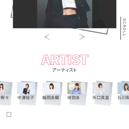
SCROLL
ARTIST
アーティスト
倉樹々
中澤裕子
飯田圭織
保田圭
矢口真里
石川