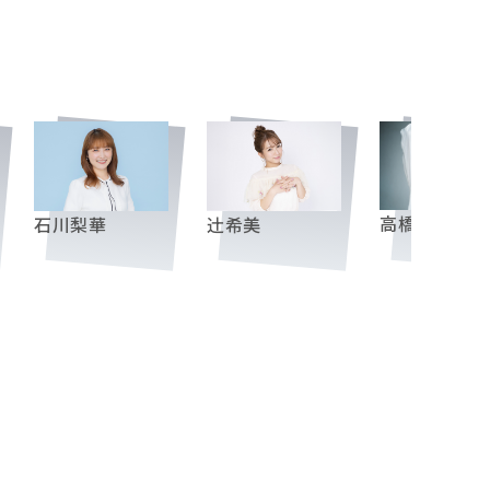
高橋愛
石川梨華
辻󠄀希美