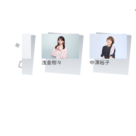
岸理子
浅倉樹々
中澤裕子