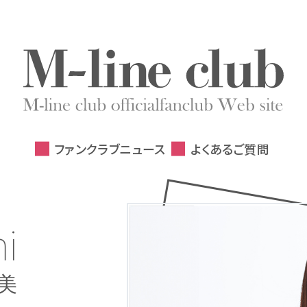
ファンクラブニュース
よくあるご質問
uki
ko
in
ko
ri
ki
ka
ki
ka
na
ko
a
i
a
i
a
i
i
a
i
i
a
i
i
子
美
り
な
奈
沙希
々
樹
麻
奈
里
美
華
菜
早貴
愛香
由加
朱莉
愛
理子
希美
佳林
裕子
久村聖