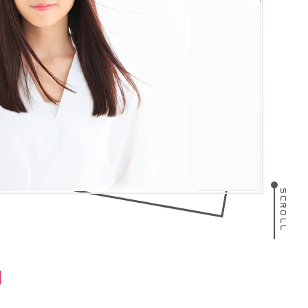
SCROLL
T