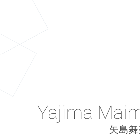
Fukumura Miz
Nakazawa Yu
Miyamoto Kar
Yamagishi Ri
Takeuchi Aka
Morito Chisa
Miyazaki Yu
Nakajima Sa
Inaba Mana
Iikubo Haru
Sasaki Rika
Ishikawa Rik
Yajima Maim
Tanaka Rein
Uemura Akar
Kumai Yurin
Tsuji Nozom
Yaguchi Mar
Katsuta Rin
Ishida Ayum
Takahashi A
Sudo Maas
Sato Masak
Asakura Kik
Yasuda Kei
Suzuki Airi
Ozeki Mai
Iida Kaori
佐々木莉佳
飯田圭織
鈴木愛理
石田亜佑
植村あか
田中れい
熊井友理
森戸知
小関舞
浅倉樹
佐藤優
須藤茉
勝田里
矢口真
保田圭
矢島舞
石川梨
飯窪春
中島
稲場
宮崎
竹内
高橋
山岸
辻󠄀
宮本
中澤
譜