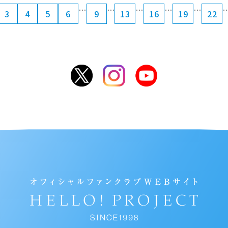
…
…
…
…
…
3
4
5
6
9
13
16
19
22