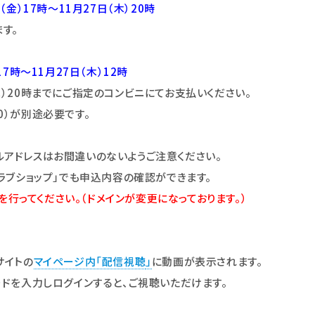
金）17時～11月27日（木）20時
ます。
7時～11月27日（木）12時
）20時
までにご指定のコンビニにてお支払いください。
0）が別途必要です
。
ルアドレスはお間違いのないようご注意
くだ
さい。
ラブショップ」
でも申込内容の確認ができます。
定を行ってくださ
い。
（ドメインが変更になっております。）
サイトの
マイページ内「配信視聴
」
に動画が表示されます。
ードを入力しログインすると、ご視聴いただけます。