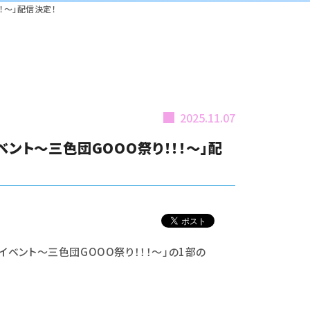
！～」配信決定！
2025.11.07
ント～三色団GOOO祭り！！！～」配
イベント～三色団GOOO祭り！！！～」
の1部の