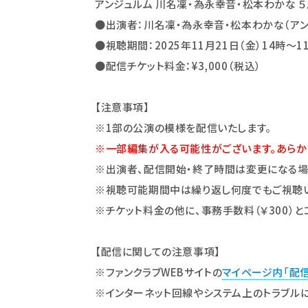
アンジュルム 川名凜・為永幸音・松本わかな ５
●出演者：川名凜・為永幸音・松本わかな（アン
●視聴期間：2025年11月21日（金）14時～1
●
配信チケット料金：¥3,000（税込）
【注意事項】
※1部の公演の模様を配信いたします。
※一部編集が入る可能性がございます。あらか
※出演者、配信開始・終了時間は変更になる場
※
視聴可能期間
中は繰り返し何度でもご視聴
※チケット料金の他に、事務手数料（￥300）
【配信に関しての注意事項】
※ファンクラブWEBサイトの
マイページ内「配
※インターネット回線やシステム上のトラブル