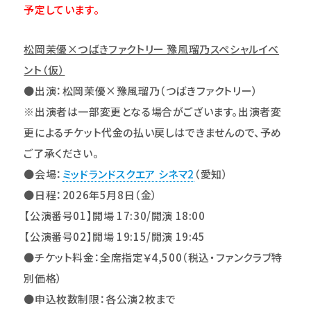
予定しています。
松岡茉優×つばきファクトリー 豫風瑠乃スペシャルイベ
ント（仮）
●出演：松岡茉優×豫風瑠乃（つばきファクトリー）
※出演者は一部変更となる場合がございます。出演者変
更によるチケット代金の払い戻しはできませんので、予め
ご了承ください。
●会場：
ミッドランドスクエア
シネマ2
（愛知）
●日程：2026年5月8日（金）
【
公演番号01
】開場 17:30/開演 18:00
【
公演番号02
】開場 19:15/開演 19:45
●チケット料金：全席指定￥4,500（税込・ファンクラブ特
別価格）
●申込枚数制限：各公演2枚まで