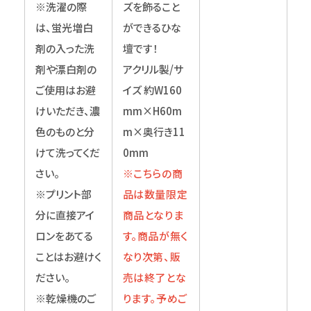
※洗濯の際
ズを飾ること
は、蛍光増白
ができるひな
剤の入った洗
壇です！
剤や漂白剤の
アクリル製/サ
ご使用はお避
イズ 約W160
けいただき、濃
mm×H60m
色のものと分
m×奥行き11
けて洗ってくだ
0mm
さい。
※こちらの商
※プリント部
品は数量限定
分に直接アイ
商品となりま
ロンをあてる
す。商品が無く
ことはお避けく
なり次第、販
ださい。
売は終了とな
※乾燥機のご
ります。予めご