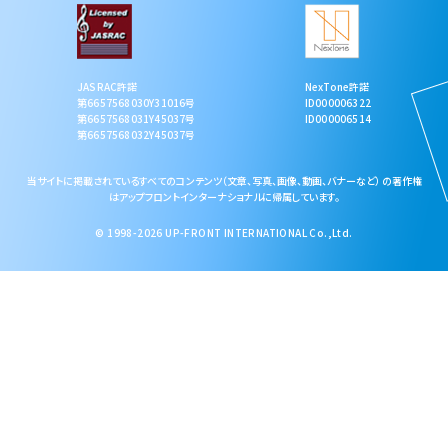
NexTone許諾
JASRAC許諾
ID000006322
第6657568030Y31016号
ID000006514
第6657568031Y45037号
第6657568032Y45037号
当サイトに掲載されているすべてのコンテンツ（文章、写真、画像、動画、バナーなど） の著作権
はアップフロントインターナショナルに帰属しています。
© 1998-2026 UP-FRONT INTERNATIONAL Co.,Ltd.