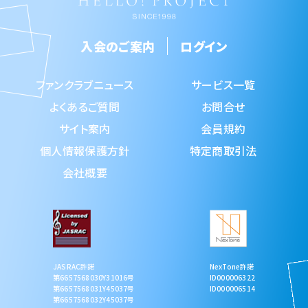
入会のご案内
ログイン
ファンクラブニュース
サービス一覧
よくあるご質問
お問合せ
サイト案内
会員規約
個人情報保護方針
特定商取引法
会社概要
NexTone許諾
JASRAC許諾
ID000006322
第6657568030Y31016号
ID000006514
第6657568031Y45037号
第6657568032Y45037号