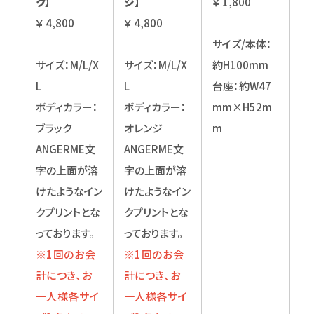
ク】
ジ】
￥ 1,800
￥ 4,800
￥ 4,800
サイズ/本体：
サイズ：M/L/X
サイズ：M/L/X
約H100mm
L
L
台座：約W47
ボディカラー：
ボディカラー：
mm×H52m
ブラック
オレンジ
m
ANGERME文
ANGERME文
字の上面が溶
字の上面が溶
けたようなイン
けたようなイン
クプリントとな
クプリントとな
っております。
っております。
※1回のお会
※1回のお会
計につき、お
計につき、お
一人様各サイ
一人様各サイ