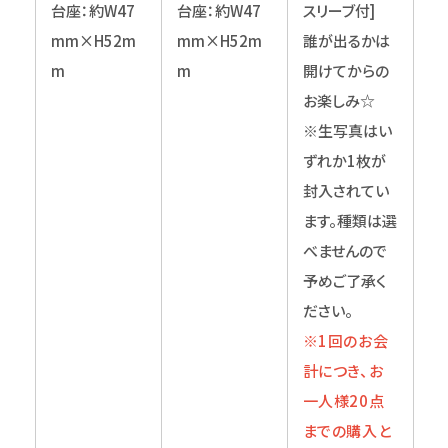
台座：約W47
台座：約W47
スリーブ付]
mm×H52m
mm×H52m
誰が出るかは
m
m
開けてからの
お楽しみ☆
※生写真はい
ずれか1枚が
封入されてい
ます。種類は選
べませんので
予めご了承く
ださい。
※1回のお会
計につき、お
一人様20点
までの購入と