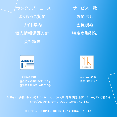
ファンクラブニュース
サービス一覧
よくあるご質問
お問合せ
サイト案内
会員規約
個人情報保護方針
特定商取引法
会社概要
JASRAC許諾
NexTone許諾
第6657568030Y31016号
ID000006322
第6657568031Y45037号
当サイトに掲載されているすべてのコンテンツ（文章、写真、画像、動画、バナーなど） の著作権
はアップフロントインターナショナルに帰属しています。
© 1998-2026 UP-FRONT INTERNATIONAL Co.,Ltd.