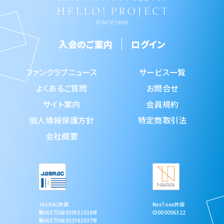
入会のご案内
ログイン
ファンクラブニュース
サービス一覧
よくあるご質問
お問合せ
サイト案内
会員規約
個人情報保護方針
特定商取引法
会社概要
JASRAC許諾
NexTone許諾
第6657568030Y31016号
ID000006322
第6657568031Y45037号