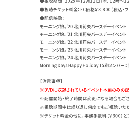
●
視聴期間：2025年12月11日（木）12時～1
●
視聴チケット料金：FC価格￥3,800（税込・
●
配信映像：
モーニング娘。'20 北川莉央バースデーイベント
モーニング娘。'21 北川莉央バースデーイベント
モーニング娘。'22 北川莉央バースデーイベント
モーニング娘。'23 北川莉央バースデーイベント
モーニング娘。'24 北川莉央バースデーイベント
Morning Days Happy Holiday 15
【注意事項】
※DVDに収録されているイベント本編のみの配
※配信開始・終了時間は変更になる場合もござ
※
視聴期間
中は繰り返し何度でもご視聴いた
※チケット料金の他に、事務手数料（￥300）