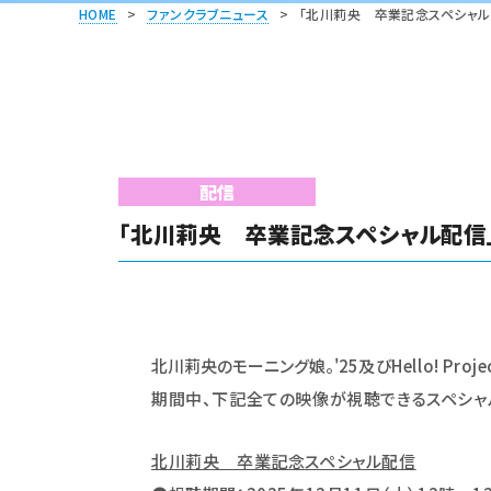
HOME
>
ファンクラブニュース
>
「北川莉央 卒業記念スペシャル
配信
「北川莉央 卒業記念スペシャル配信
北川莉央のモーニング娘。'25
及びHello! 
期間中、下記全ての映像が視聴できるスペシャ
北川莉央 卒業記念スペシャル配信