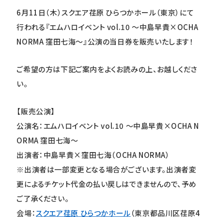
6
月11日（木）スクエア荏原 ひらつかホール（東京）にて
行われる『
エムハロイベント
vol.10
～中島早貴
×OCHA
NORMA
窪田七海～
』公演の当日券を販売いたします！
ご希望の方は下記ご案内をよくお読みの上、お越しくださ
い。
【販売公演】
公演名：
エムハロイベント
vol.10
～中島早貴
×OCHA N
ORMA
窪田七海～
出演者：
中島早貴
×
窪田七海（
OCHA NORMA）
※
出演者は一部変更となる場合がございます。出演者変
更によるチケット代金の払い戻しはできませんので、予め
ご了承ください。
会場：
スクエア荏原
ひらつかホール
（東京都品川区荏原4