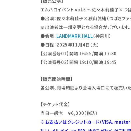
【販売公演】
エムハロイベント vol.5 ～佐々木莉佳子×つ
●出演：
佐々木莉佳子×秋山眞緒（つばきファ
※出演者は一部変更となる場合がございます。
●会場：
LANDMARK HALL
（神奈川）
●日程：2025年11月4日（火）
【
公演番号01
】開場 16:55/開演 17:30
【
公演番号02
】開場 19:10/開演 19:45
【販売開始時間】
各公演、開場時間より会場入場口にて販売いた
【チケット代金】
当日一般席
￥6
,000
（
税込
）
※お支払いはクレジットカード（VISA、master、
払い、メルペイ、au PAY、ゆうちょPay）がご