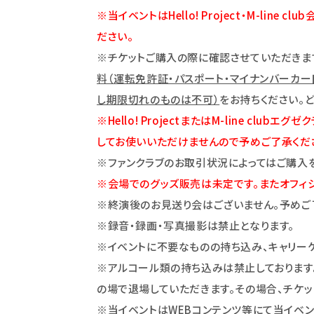
※当イベントはHello! Project・M-line club
ださい。
※チケットご購入の際に確認させていただきま
料（運転免許証・パスポート・マイナンバーカード・学生
し期限切れのものは不可）
をお持ちください。
※Hello! ProjectまたはM-line 
してお使いいただけませんので予めご了承くだ
※ファンクラブのお取引状況によってはご購入
※
会場でのグッズ販売は未定です。またオフィシャルシ
※終演後のお見送り会はございません。予めご
※録音・録画・写真撮影は禁止となります。
※イベントに不要なものの持ち込み、キャリー
※アルコール類の持ち込みは禁止しております
の場で退場していただきます。その場合、チケッ
※
当イベントはWEBコンテンツ等にて当イベ