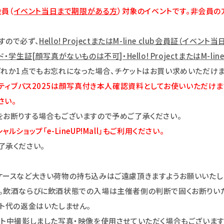
会員（
イベント当日まで期限がある方
）対象のイベントです。非会員の
すので必ず、
Hello! ProjectまたはM-line club会員証（
証[顔写真がないものは不可]・Hello! ProjectまたはM-lin
どれか1点でもお忘れになった場合、チケットはお買い求めいただけま
clubエグゼクティブパス2025は顔写真付き本人確認資料としてお使いい
さい。
をお断りする場合もございますので予めご了承ください。
ョップ「e-LineUP!Mall」もご利用ください。
了承ください。
ケースなど大きい荷物の持ち込みはご遠慮頂きますようお願いいたし
。飲酒ならびに飲酒状態での入場は主催者側の判断で固くお断りい
ト代の返金はいたしません。
ント中撮影しました写真・映像を使用させていただく場合もございます