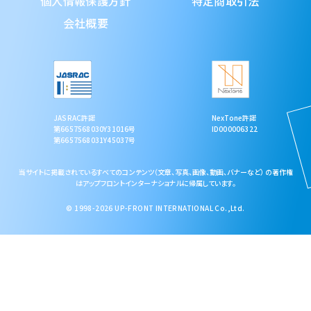
個人情報保護方針
特定商取引法
会社概要
JASRAC許諾
NexTone許諾
第6657568030Y31016号
ID000006322
第6657568031Y45037号
当サイトに掲載されているすべてのコンテンツ（文章、写真、画像、動画、バナーなど） の著作権
はアップフロントインターナショナルに帰属しています。
© 1998-2026 UP-FRONT INTERNATIONAL Co.,Ltd.