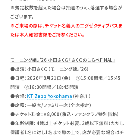
※規定枚数を超えた場合は抽選のうえ、落選する場合が
ございます。
※ご来場の際は、チケット名義人のエグゼクティブパスま
たは本人確認書類をご持参ください。
モーニング娘。'26 小田さくら「さくらのしらべFINAL」
●
出演：小田さくら（
モーニング娘。’26）
●日程：2026年8月21日（金） ①15:00開場／15:45
開演 ②18:00開場／18:45開演
●会場：
KT Zepp Yokohama
（神奈川）
●席種：一般席/ファミリー席（全席指定）
●
チケット料金：
￥
8,000
（税込・ファンクラブ特別価格）
●年齢制限：4歳以上チケット必要、3歳以下無料（ただし
保護者1名に対し1名まで膝の上で。席が必要な場合はチ