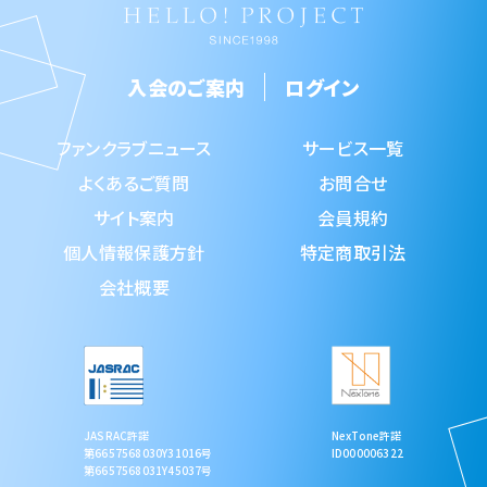
入会のご案内
ログイン
ファンクラブニュース
サービス一覧
よくあるご質問
お問合せ
サイト案内
会員規約
個人情報保護方針
特定商取引法
会社概要
JASRAC許諾
NexTone許諾
第6657568030Y31016号
ID000006322
第6657568031Y45037号