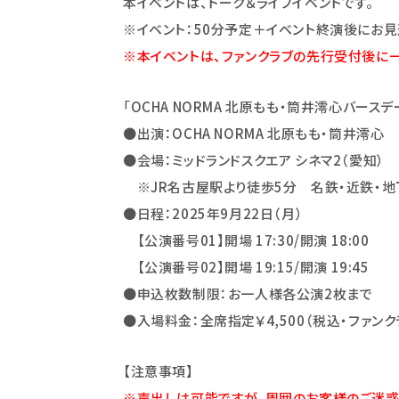
本イベントは、トーク＆ライブイベントです。
※イベント：50分予定＋イベント終演後にお見
※本イベントは、ファンクラブの先行受付後に
「
OCHA NORMA
北原もも・筒井澪心バースデーイ
●出演：OCHA NORMA 北原もも・筒井澪心
●会場：ミッドランドスクエア シネマ2（愛知）
※JR名古屋駅より徒歩5分 名鉄・近鉄・地
●日程：2025年9月22日（月）
【
公演番号01
】開場 17:30/開演 18:00
【
公演番号02
】開場 19:15/開演 19:45
●申込枚数制限：お一人様各公演2枚まで
●入場料金：全席指定￥4,500（税込・ファン
【注意事項】
※声出しは可能ですが、周囲のお客様のご迷惑