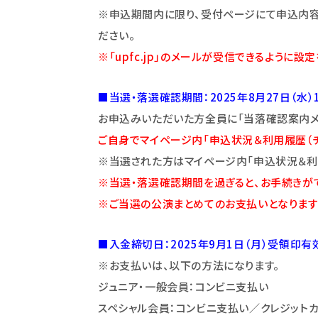
※申込期間内に限り、受付ページにて申込内容
ださい。
※「upfc.jp」のメールが受信できるように設
■当選・落選確認期間：2025年8月27日（水）
お申込みいただいた方全員に「当落確認案内メー
ご自身でマイページ内「申込状況＆利用履歴（
※当選された方はマイページ内「申込状況＆利
※当選・落選確認期間を過ぎると、お手続きが
※ご当選の公演まとめてのお支払いとなります
■入金締切日：
2025
年9月1日（月）
受領印有
※お支払いは、以下の方法になります。
ジュニア・一般会員：コンビニ支払い
スペシャル会員：コンビニ支払い／クレジットカ