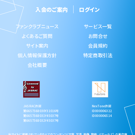
入会のご案内
ログイン
ファンクラブニュース
サービス一覧
よくあるご質問
お問合せ
サイト案内
会員規約
個人情報保護方針
特定商取引法
会社概要
NexTone許諾
JASRAC許諾
ID000006322
第6657568030Y31016号
ID000006514
第6657568031Y45037号
第6657568032Y45037号
当サイトに掲載されているすべてのコンテンツ（文章、写真、画像、動画、バナーなど） の著作権