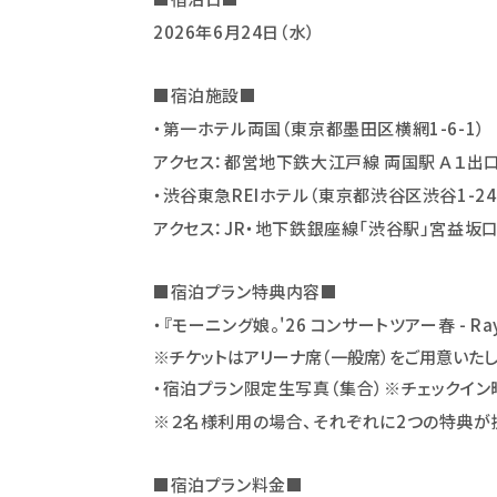
2026
年6月24日（水）
■宿泊施設■
・第一ホテル両国（東京都墨田区横網1-6-1）
アクセス：都営地下鉄大江戸線 両国駅 Ａ１出
・渋谷東急REIホテル（東京都渋谷区渋谷1-24-
アクセス：JR・地下鉄銀座線「渋谷駅」宮益坂
■
宿泊プラン特典内容
■
・『モーニング娘。'26 コンサートツアー春 - Ra
※チケットはアリーナ席（一般席）をご用意いたし
・宿泊プラン限定生写真（集合）※チェックイン
※２名様利用の場合、それぞれに2つの特典が
■
宿泊プラン料金
■