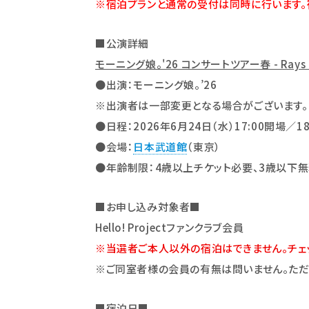
※宿泊プランと通常の受付は同時に行います。
■
公演詳細
モーニング娘。'26 コンサートツアー春 - Rays O
●出演：モーニング娘。’26
※出演者は一部変更となる場合がございます。
●日程：2026年6月24日（水）17:00開場／18
●会場：
日本武道館
（東京）
●年齢制限：4歳以上チケット必要、3歳以下無
■
お申し込み対象者
■
Hello! Project
ファンクラブ会員
※当選者ご本人以外の宿泊はできません。チェ
※
ご同室者様の会員の有無は問いません。ただ
■
宿泊日
■