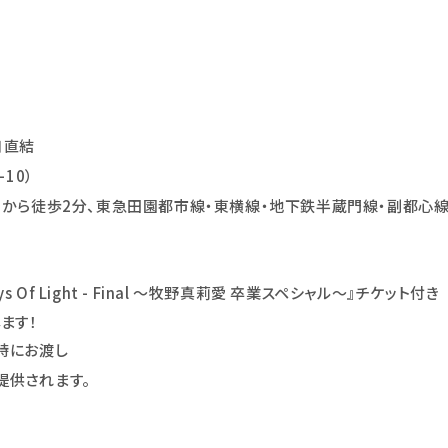
口直結
10）
口から徒歩2分、東急田園都市線・東横線・地下鉄半蔵門線・副都心線
ys Of Light - Final ～牧野真莉愛 卒業スペシャル～』チケット付
ます！
時にお渡し
提供されます。