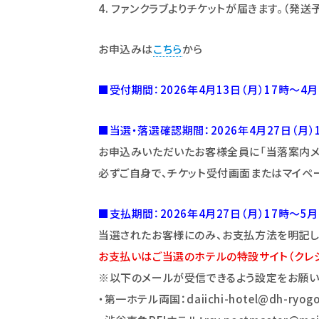
4. ファンクラブよりチケットが届きます。（発送
お申込みは
こちら
から
■
受付期間：2026年4月13日（月）17時～4月
■
当選・落選確認期間：2026年4月27日（月）
お申込みいただいたお客様全員に「当落案内メー
必ずご自身で、チケット受付画面またはマイペ
■
支払期間：2026年4月27日（月）17時～5月
当選されたお客様にのみ、お支払方法を明記した
お支払いはご当選のホテルの特設サイト（クレ
※以下の
メールが受信できるよう設定をお願い
・第一ホテル両国：daiichi-hotel@dh-ryogo