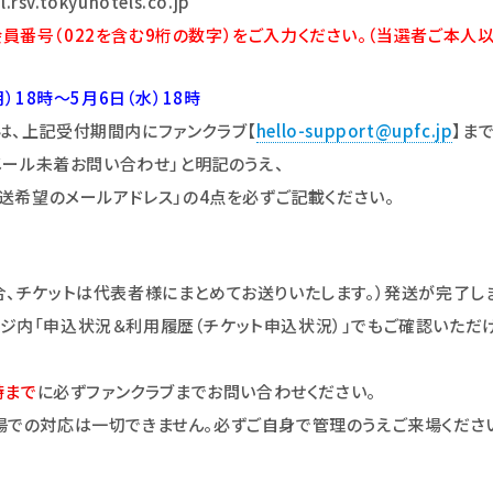
v.tokyuhotels.co.jp
番号（022を含む9桁の数字）をご入力ください。（当選者ご本人以
）18時～5月6日（水）18時
は、上記受付期間内にファンクラブ【
hello-support@upfc.jp
】ま
選メール未着お問い合わせ」と明記のうえ、
再送希望のメールアドレス」の4点を必ずご記載ください。
、チケットは代表者様にまとめてお送りいたします。）発送が完了し
ジ内「申込状況＆利用履歴（チケット申込状況）」でもご確認いただ
時まで
に必ずファンクラブまでお問い合わせください。
場での対応は一切できません。必ずご自身で管理のうえご来場くださ