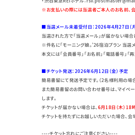
・渋谷東急REIホテル：rsv.postmaster@mail.rs
※お支払いの際には当選者ご本人のお名前、会員
■当選メール未着受付日：2026年4月27日（月
当選された方で「当選メール」が届かない場合
※件名に「モーニング娘。’26宿泊プラン 当
本文には「会員番号」「お名前」「電話番号」「
■
チケット発送：2026年6月12日（金）予定
簡易書留にて発送予定です。（2名様利用の場合
また簡易書留のお問い合わせ番号は、マイペー
します。
チケットが届かない場合は、
6
月18日（木）18
チケットを持たずにお越しいただいた場合、会
----
チケット忘れにご注意ください----