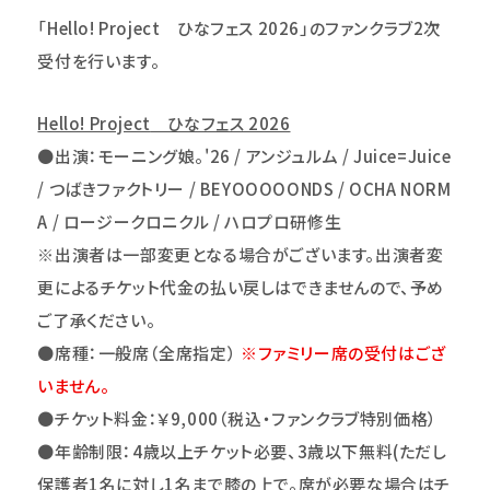
「Hello! Project ひなフェス 2026」のファンクラブ2次
受付を行います。
Hello! Project
ひなフェス 2026
●
出演：モーニング娘。'26 / アンジュルム / Juice=Juice
/ つばきファクトリー / BEYOOOOONDS / OCHA NORM
A / ロージークロニクル / ハロプロ研修生
※出演者は一部変更となる場合がございます。出演者変
更によるチケット代金の払い戻しはできませんので、予め
ご了承ください。
●席種：一般席（全席指定）
※
ファミリー席の受付はござ
いません。
●チケット料金：￥9,000（税込・ファンクラブ特別価格）
●年齢制限：4歳以上チケット必要、3歳以下無料(ただし
保護者1名に対し1名まで膝の上で。席が必要な場合はチ