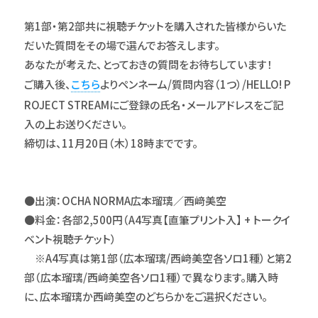
第1部・第2部共に視聴チケットを購入された皆様からいた
だいた質問をその場で選んでお答えします。
あなたが考えた、とっておきの質問をお待ちしています！
ご購入後、
こちら
よりペンネーム/質問内容（1つ）/HELLO! P
ROJECT STREAMにご登録の氏名・メールアドレスをご記
入の上お送りください。
締切は、11月20日（木）18時までです。
●出演：OCHA NORMA広本瑠璃／西﨑美空
●料金：各部2,500円（A4写真【直筆プリント入】 + トークイ
ベント視聴チケット）
※A4写真は第1部（広本瑠璃/西﨑美空各ソロ1種）と第2
部（広本瑠璃/西﨑美空各ソロ1種）で異なります。購入時
に、広本瑠璃か西﨑美空のどちらかをご選択ください。