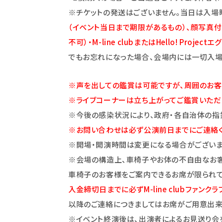
※チケットの発送はございません。当日は入場
（イベント当日まで期限があるもの）、顔写真
不可）・M-line clubまたはHello! Pro
でもお忘れになった場合、会場内には一切入場
※声を出しての鑑賞は可能ですが、周囲のお客
※ライブコーナーは立ち上がってご鑑賞いただ
※今後の感染状況により、政府・各自治体の指
※お問い合わせは必ず公演前日までにご連絡く
※開場・開演時間は変更になる場合がございま
※会場の構造上、車椅子やお体の不自由なお客
車椅子のお客様をご案内できるお席が限られて
入金締切日までに必ずM-line clubファンクラブ【m
以降のご連絡につきましてはお席がご用意出来
※イベント終演後は、出演者によるお見送り会