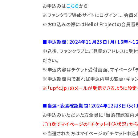
お申込みは
こちら
から
※ファンクラブWebサイトにログインし、会員
※お申込みの際にはHello! Projectの
会員番
■申込期間：2024年11月25日（月）16時～1
申込後、ファンクラブにご登録のアドレスに受
ださい。
※申込内容はチケット受付画面、マイページ
「
※申込期間内であれば申込内容の変更・キャン
※「upfc.jp」のメールが受信できるように設
■当選・落選確認期間：2024年12月3日（火）
お申込みいただいた方全員に「当落確認案内メー
ご自身でマイページの「チケット申込状況」から
※当選された方はマイページの「チケット申込