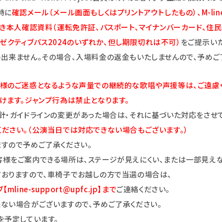
時に
確認メール（メール画面もしくはプリントアウトしたもの）、M-line cl
付き本人確認資料（運転免許証、パスポート、マイナンバーカード、住
jectエグゼクティブパス2024のいずれか、但し期限切れは不可）
をご提示い
出来ません。その場合、入場料金の返金もいたしませんので、予めご
様のご迷惑となるような声量での継続的な歌唱や声援等は、ご遠慮く
けます。ジャンプ行為は禁止となります。
針・ガイドラインの変更があった場合は、それに基づいた対応をさせて
ださい。（公演当日では対応できない場合もございます。）
すので予めご了承ください。
様をご案内できる場所は、ステージが見えにくい、または一部見えな
おりますので、車椅子でお越しの方で当選の場合は、
line-support@upfc.jp】まで
ご連絡ください。
ない場合がございますので、予めご了承ください。
を予定しています。