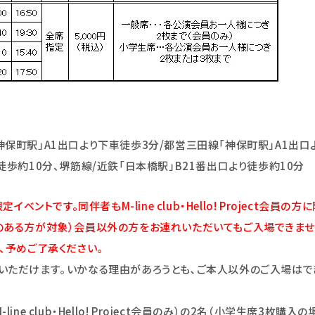
保町駅」A1出口より下車徒歩3分/都営三田線「神保町駅」A1出口
徒歩約10分、堺筋線/近鉄「日本橋駅」B21番出口より徒歩約10分
t会員限定イベントです。同伴者もM-line club・Hello! Project会
ある方が対象）会員以外の方をお連れいただいてもご入場できませ
、予めご了承ください。
いただけます｡いかなる理由があろうとも､ご本人以外のご入場はで
ne club・Hello! Project会員のみ）の2名（小学生席3枚購