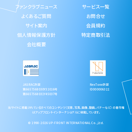
ファンクラブニュース
サービス一覧
よくあるご質問
お問合せ
サイト案内
会員規約
個人情報保護方針
特定商取引法
会社概要
JASRAC許諾
NexTone許諾
第6657568030Y31016号
ID000006322
第6657568031Y45037号
当サイトに掲載されているすべてのコンテンツ（文章、写真、画像、動画、バナーなど） の著作権
はアップフロントインターナショナルに帰属しています。
© 1998-2026 UP-FRONT INTERNATIONAL Co.,Ltd.