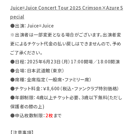
Juice=Juice Concert Tour 2025 Crimson×Azure S
pecial
●
出演：
Juice=Juice
※出演者は一部変更となる場合がございます。出演者変
更によるチケット代金の払い戻しはできませんので、予め
ご了承ください。
●日程：2025年6月23日（月）17:00開場／18:00開演
●会場：日本武道館（東京）
●
席種：全席指定（一般席・ファミリー席）
●
チケット料金：
￥8,600
（税込・ファンクラブ特別価格）
●年齢制限：4歳以上チケット必要、3歳以下無料(ただし
保護者の膝の上)
●
申込枚数制限：
2
枚
まで
【注意事項】