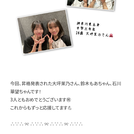
今回、昇格発表された大坪茉乃さん、鈴木もあちゃん、石川
華望ちゃんです！
3人ともおめでとうございます㊗️
これからもずっと応援してます💪
∴∵∴ ୨୧ ∴∵∴ ୨୧ ∴∵∴ ୨୧ ∴∵∴