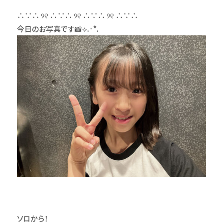
∴∵∴ ୨୧ ∴∵∴ ୨୧ ∴∵∴ ୨୧ ∴∵∴
今日のお写真です📸⟡.·*.
ソロから！