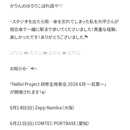
かりんのほろりこぼれ話💜🤍
・スタジオを出たら雨…傘を忘れてしまった私を大坪さんが
相合傘で一緒に駅まで歩いてくださいました！貴重な経験、
楽しかったです！ありがとうございました☂️
∴∵∴ ୨୧ ∴∵∴ ୨୧ ∴∵∴ ୨୧ ∴∵∴
お知らせ-`📢⋆
「Hello! Project 研修生発表会 2026 6月 〜若葉〜」
が開催されます！🍃
6月14日(日) Zepp Namba（大阪）
6月21日(日) COMTEC PORTBASE（愛知）