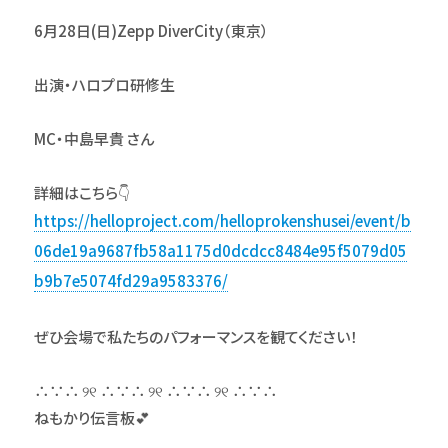
6月28日(日)Zepp DiverCity（東京）
出演・ハロプロ研修生
MC・中島早貴 さん
詳細はこちら👇
https://helloproject.com/helloprokenshusei/event/b
06de19a9687fb58a1175d0dcdcc8484e95f5079d05
b9b7e5074fd29a9583376/
ぜひ会場で私たちのパフォーマンスを観てください！
∴∵∴ ୨୧ ∴∵∴ ୨୧ ∴∵∴ ୨୧ ∴∵∴
ねもかり伝言板💕