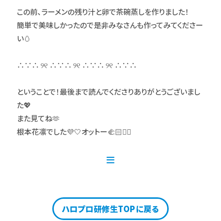
この前、ラーメンの残り汁と卵で茶碗蒸しを作りました！
簡単で美味しかったので是非みなさんも作ってみてくださー
い🥚
∴∵∴ ୨୧ ∴∵∴ ୨୧ ∴∵∴ ୨୧ ∴∵∴
ということで！最後まで読んでくださりありがとうございまし
た💖
また見てね🫶
根本花凛でした💜🤍オットー🫲🏻✋🏻
ハロプロ研修生TOPに戻る