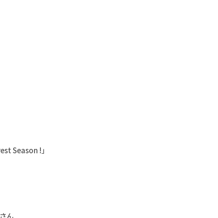
st Season !」
 さん