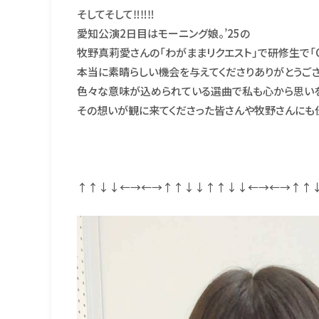
そしてそして‼️‼️‼️
愛知公演2日目はモーニング娘。’25の
牧野真莉愛さんの「わがままリクエスト」で研修生で「Cr
本当に素晴らしい機会を与えてくださりありがとうござ
色々な意味が込められている選曲で私も心から思いを
その想いが観に来てくださった皆さんや牧野さんにも
↑↑↓↓←→←→↑↑↓↓↑↑↓↓←→←→↑↑