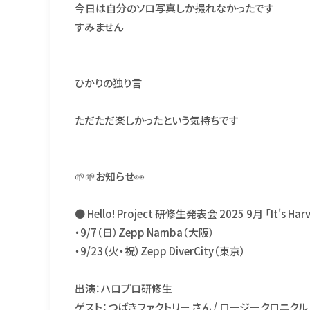
今日は自分のソロ写真しか撮れなかったです
すみません
ひかりの独り言
ただただ楽しかったという気持ちです
🌱🌱お知らせ👀
● Hello! Project 研修生発表会 2025 9月 「It's Harve
・9/7（日）Zepp Namba（大阪）
・9/23（火・祝）Zepp DiverCity（東京）
出演：ハロプロ研修生
ゲスト：つばきファクトリー さん / ロージークロニクル