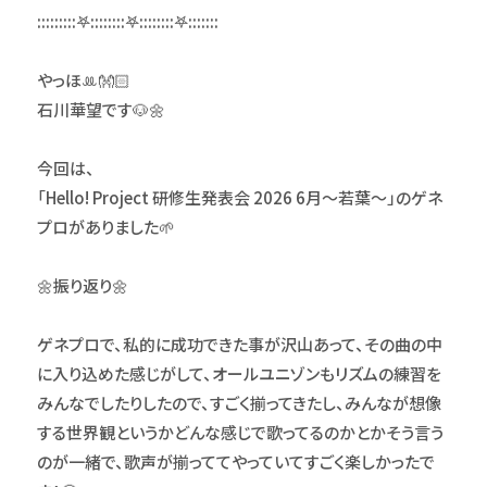
:::::::::𖤐::::::::𖤐::::::::𖤐:::::::
やっほꔛ👐🏻
石川華望です🐶🌼
今回は、
「Hello! Project 研修生発表会 2026 6月〜若葉～」のゲネ
プロがありました🌱
🌼振り返り🌼
ゲネプロで、私的に成功できた事が沢山あって、その曲の中
に入り込めた感じがして、オールユニゾンもリズムの練習を
みんなでしたりしたので、すごく揃ってきたし、みんなが想像
する世界観というかどんな感じで歌ってるのかとかそう言う
のが一緒で、歌声が揃っててやっていてすごく楽しかったで