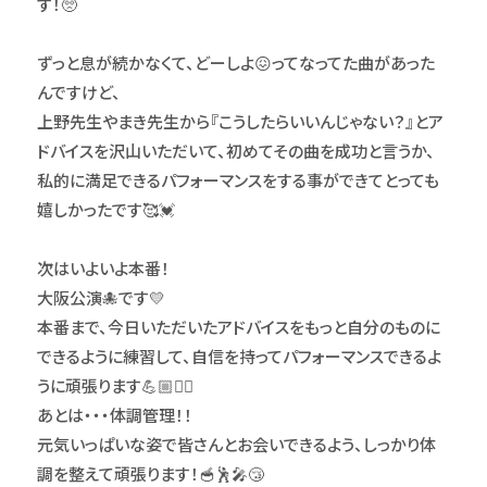
す！🥺
ずっと息が続かなくて、どーしよ😖ってなってた曲があった
んですけど、
上野先生やまき先生から『こうしたらいいんじゃない？』とア
ドバイスを沢山いただいて、初めてその曲を成功と言うか、
私的に満足できるパフォーマンスをする事ができてとっても
嬉しかったです🥰💓
次はいよいよ本番！
大阪公演🐙です💛
本番まで、今日いただいたアドバイスをもっと自分のものに
できるように練習して、自信を持ってパフォーマンスできるよ
うに頑張ります💪🏼❤️‍🔥
あとは・・・体調管理！！
元気いっぱいな姿で皆さんとお会いできるよう、しっかり体
調を整えて頑張ります！🥣🕺🎤😴