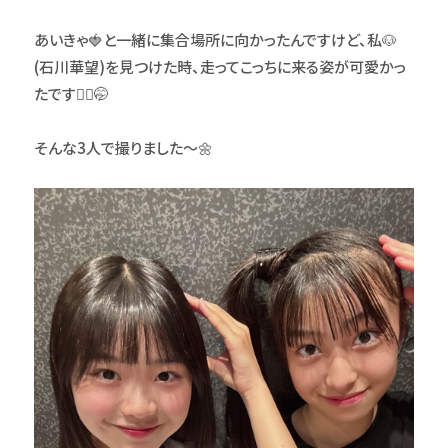
あいきゃ🍓と一緒に集合場所に向かったんですけど、私🐶
(石川華望)を見つけた時、走ってこっちに来る姿が可愛かっ
たです🏃‍♂️🤭
そんな3人で撮りました〜🌼