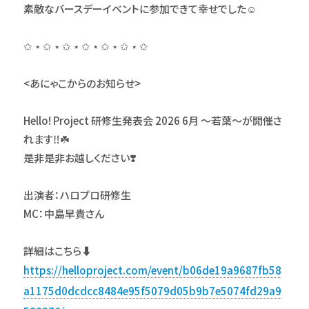
素敵なバースデーイベントに参加できて幸せでした☺️
✩ ⋆ ✩ ⋆ ✩ ⋆ ✩ ⋆ ✩ ⋆ ✩ ⋆ ✩
<あにゃこからのお知らせ>
Hello! Project 研修生発表会 2026 6月 ～若葉～が開催さ
れます‼️☘️
是非是非お越しください❣️
出演者：ハロプロ研修生
MC：中島早貴さん
詳細はこちら⬇️
https://helloproject.com/event/b06de19a9687fb58
a1175d0dcdcc8484e95f5079d05b9b7e5074fd29a9