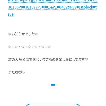
30136P0030137?P6=001&P1=0402&P59=1&block=t
rue
🩵お知らせでした🩵
✩ ⋆ ✩ ⋆ ✩ ⋆ ✩ ⋆ ✩ ⋆ ✩ ⋆ ✩
次の大阪公演でお会いできるのを楽しみにしてます🩵
またね😸✨