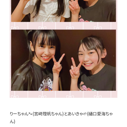
りーちゃん🐾(宮﨑理帆ちゃん)とあいきゃ🌱(樋口愛海ちゃ
ん)