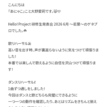
こんにちは
『あにゃこ』こと大野愛莉です。😸🩵
Hello! Project 研修生発表会 2026 6月 ～若葉～のゲネプ
ロでした。☘️
歌リハーサル🎤
高い音を出す時、声が裏返らないように気をつけて頑張りま
した！
本番では楽しんで歌えるように自信を沢山つけて頑張りま
す！
ダンスリハーサル💃
1曲ずつ通しをしました！
今回はダンスと歌どちらも完璧にできるように
一つ一つの動作を確認したり、あとはリズムをきちんと揃え