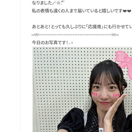
なりました🪄✩.*˚
私の表情も遠くの人まで届いていると嬉しいです❤️❤️
あとあと！とっても久しぶりに「応援席」にも行かせて
⑅୨୧-----------------------------------------୨୧⑅
今日のお写真です！⸝⋆