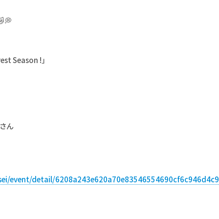
💭
st Season !」
 さん
usei/event/detail/6208a243e620a70e83546554690cf6c946d4c9