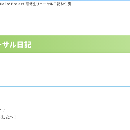
Hello! Project 研修生リハーサル日記林仁愛
リハーサル日記
⋰⋰
ました〜！