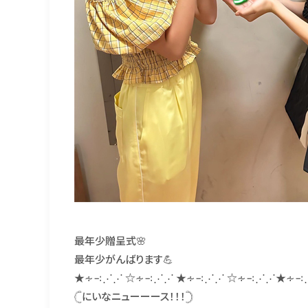
最年少贈呈式🌸
最年少がんばります💪
★∻∹⋰⋰ ☆∻∹⋰⋰ ★∻∹⋰⋰ ☆∻∹⋰⋰★∻∹
‎𓊆にいなニューーース！！！‎𓊇