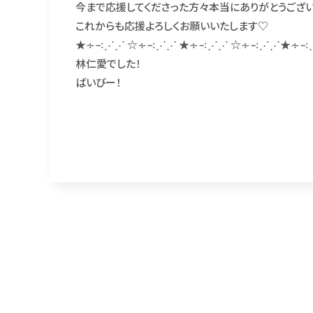
今まで応援してくださった方々本当にありがとうござい
これからも応援よろしくお願いいたします♡
★∻∹⋰⋰ ☆∻∹⋰⋰ ★∻∹⋰⋰ ☆∻∹⋰⋰★∻
林仁愛でした！
ばいびー！