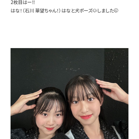
2枚目はー‼️
はな！（石川 華望ちゃん！）はなと犬ポーズ🐶しました🤭