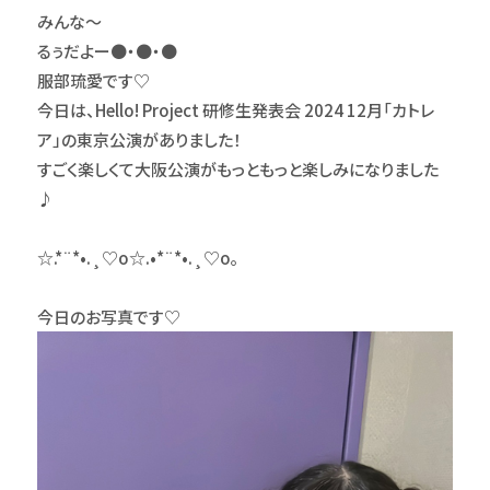
みんな〜
るぅだよー●・●・●
服部琉愛です♡
今日は、Hello! Project 研修生発表会 2024 12月「カトレ
ア」の東京公演がありました！
すごく楽しくて大阪公演がもっともっと楽しみになりました
♪
☆.*¨*•.¸♡o☆.•*¨*•.¸♡o｡
今日のお写真です♡