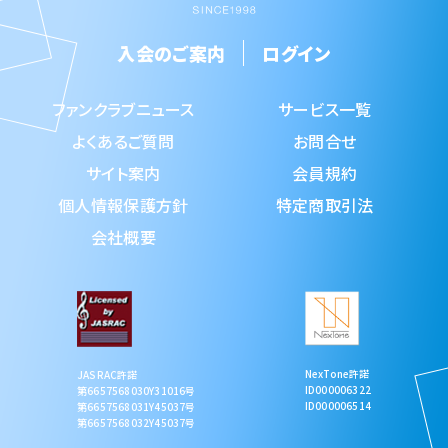
入会のご案内
ログイン
ファンクラブニュース
サービス一覧
よくあるご質問
お問合せ
サイト案内
会員規約
個人情報保護方針
特定商取引法
会社概要
NexTone許諾
JASRAC許諾
ID000006322
第6657568030Y31016号
ID000006514
第6657568031Y45037号
第6657568032Y45037号