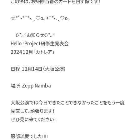
この係は、お掃除当番のカードを回す係です！
☆.*ﾟ•*¨*•.¸♡o｡+¨*•.¸♡o｡
☪*｡꙳お知らせ☪*｡꙳
Hello！Project研修生発表会
2024 12月「カトレア」
日程 12月14日（大阪公演）
場所 Zepp Namba
大阪公演では今日できたことできなかったことをもう一度
見直して、頑張ります！
ぜひ見に来てください！
服部琉愛でした♡⃛