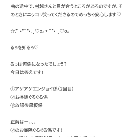
曲の途中で、村越さんと目が合うところがあるのですが、そ
のときにニッコリ笑ってくださるのでめっちゃ安心します♡
☆.*ﾟ•*¨*•.¸♡o｡+ ¨*•.¸♡o｡
るぅを知るぅ♡
るぅは何係になったでしょう？
今日は答えです！
①アゲアゲエンジョイ係（2回目）
②お掃除ぐるぐる係
③放課後黒板係
正解はー、、、
②のお掃除ぐるぐる係です！