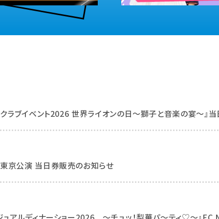
舞ファンクラブイベント2026 世界ライオンの日～獅子と音楽の宴～
」～』東京公演 当日券販売のお知らせ
梨華カジュアルディナーショー2026 ～チュッ！梨華パ～ティ♡～』FC